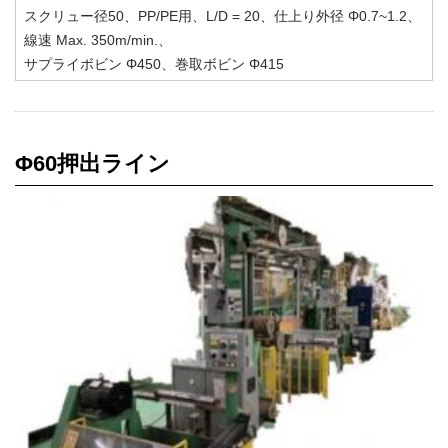
スクリュー径50、PP/PE用、L/D = 20、仕上り外径 Φ0.7~1.2、
線速 Max. 350m/min.、
サプライボビン Φ450、巻取ボビン Φ415
Φ60押出ライン