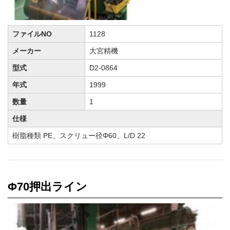
ファイルNO
1128
メーカー
大宮精機
型式
D2-0864
年式
1999
数量
1
仕様
樹脂種類 PE、スクリュー径Φ60、L/D 22
Φ70押出ライン