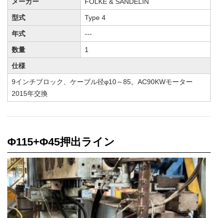
メーカー
FOLKE & SANDELIN
型式
Type 4
年式
---
数量
1
仕様
9インチブロック、ケーブル径φ10～85。AC90KWモーター
2015年交換
Φ115+Φ45押出ライン