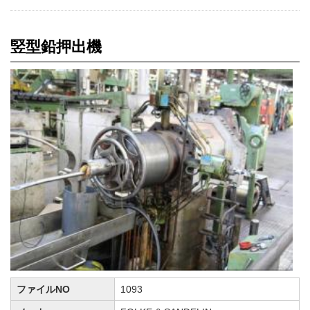
竪型鉛押出機
ファイルNO
1093