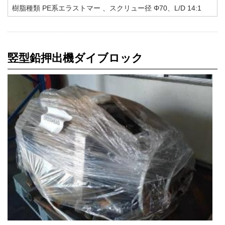
樹脂種類 PE系エラストマー 、スクリュー径 Φ70、L/D 14:1
竪型鉛押出機ダイブロック