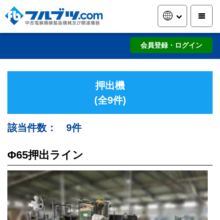
会員登録・ログイン
押出機
(全9件)
該当件数： 9件
Φ65押出ライン