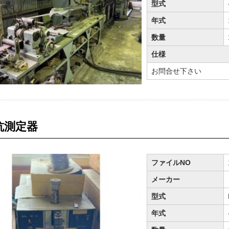
型式
年式
数量
仕様
お問合せ下さい
抗測定器
ファイルNO
メーカー
型式
年式