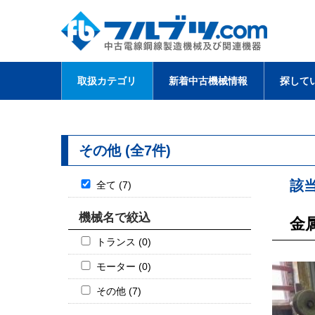
取扱カテゴリ
新着中古機械情報
探して
その他 (全7件)
該
全て (7)
機械名で絞込
金
トランス (0)
モーター (0)
その他 (7)