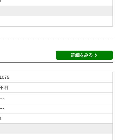
1
詳細をみる
1075
不明
---
---
1