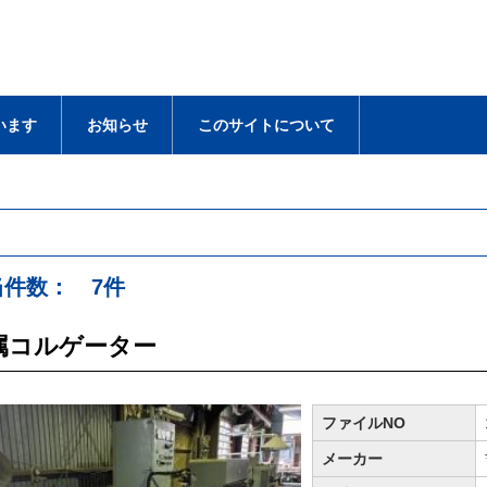
います
お知らせ
このサイトについて
当件数： 7件
属コルゲーター
ファイルNO
メーカー