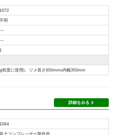
1072
不明
---
---
1
0kg程度に使用)、ツメ長さ650mmx内幅350mm
詳細をみる
1064
富士コンプレッサー製作所