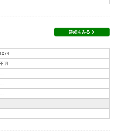
詳細をみる
1074
不明
---
---
---