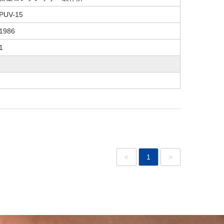
PUV-15
1986
1
<
1
>